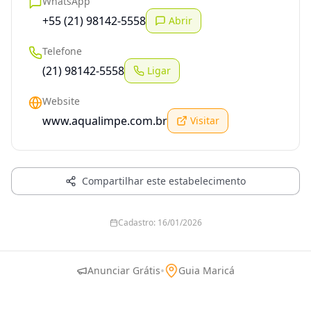
WhatsApp
+55 (21) 98142-5558
Abrir
Telefone
(21) 98142-5558
Ligar
Website
www.aqualimpe.com.br
Visitar
Compartilhar este estabelecimento
Cadastro:
16/01/2026
•
Anunciar Grátis
Guia Maricá