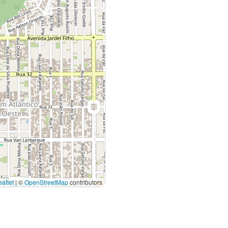
aflet
|
©
OpenStreetMap
contributors