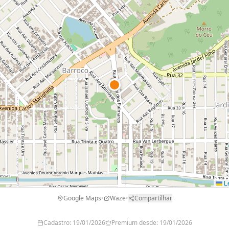
Le
Google Maps
•
Waze
•
Compartilhar
Cadastro:
19/01/2026
Premium desde:
19/01/2026