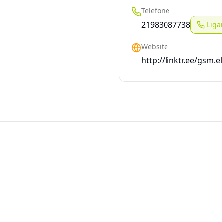
Telefone
21983087738
Liga
Website
http://linktr.ee/gsm.el