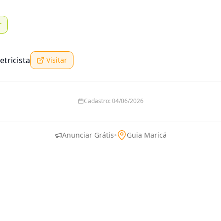
r
etricista
Visitar
Cadastro:
04/06/2026
•
Anunciar Grátis
Guia Maricá