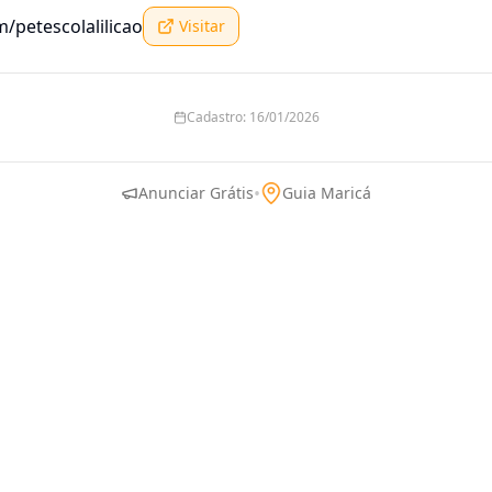
/petescolalilicao
Visitar
Cadastro:
16/01/2026
•
Anunciar Grátis
Guia Maricá