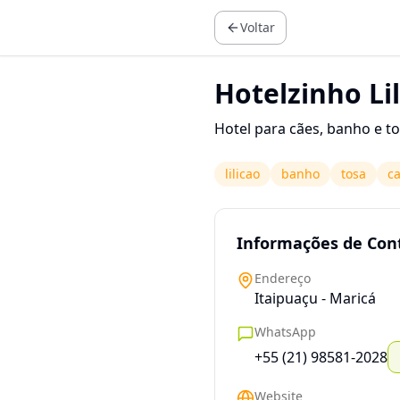
Voltar
Hotelzinho Li
Hotel para cães, banho e t
lilicao
banho
tosa
ca
Informações de Con
Endereço
Itaipuaçu - Maricá
WhatsApp
+55 (21) 98581-2028
Website