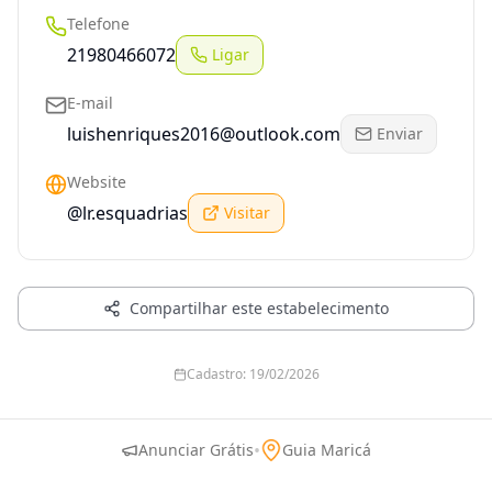
Telefone
21980466072
Ligar
E-mail
luishenriques2016@outlook.com
Enviar
Website
@lr.esquadrias
Visitar
Compartilhar este estabelecimento
Cadastro:
19/02/2026
•
Anunciar Grátis
Guia Maricá