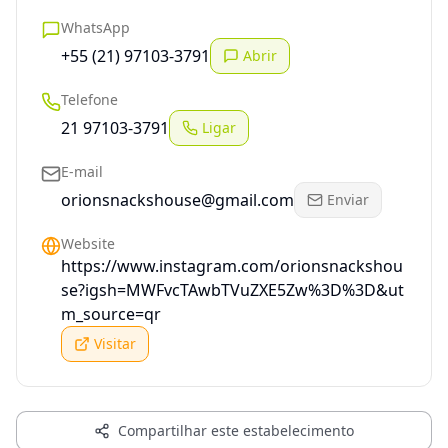
WhatsApp
+55 (21) 97103-3791
Abrir
Telefone
21 97103-3791
Ligar
E-mail
orionsnackshouse@gmail.com
Enviar
Website
https://www.instagram.com/orionsnackshou
se?igsh=MWFvcTAwbTVuZXE5Zw%3D%3D&ut
m_source=qr
Visitar
Compartilhar este estabelecimento