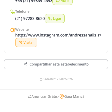
+55 (21) 99839-4398
Abrir
Telefone
(21) 97283-8620
Ligar
Website
https://www.instagram.com/andressanails_r/
Visitar
Compartilhar este estabelecimento
Cadastro:
23/02/2026
•
Anunciar Grátis
Guia Maricá