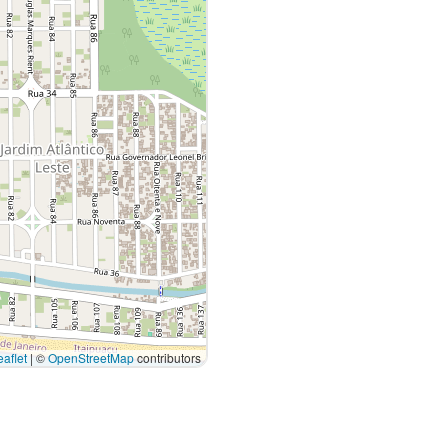
aflet
|
©
OpenStreetMap
contributors