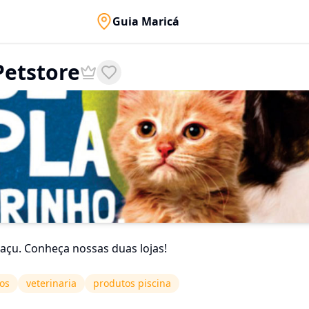
Guia Maricá
Petstore
uaçu. Conheça nossas duas lojas!
os
veterinaria
produtos piscina